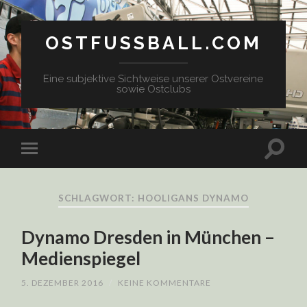
OSTFUSSBALL.COM
Eine subjektive Sichtweise unserer Ostvereine
sowie Ostclubs
SCHLAGWORT: HOOLIGANS DYNAMO
Dynamo Dresden in München –
Medienspiegel
5. DEZEMBER 2016
/
KEINE KOMMENTARE