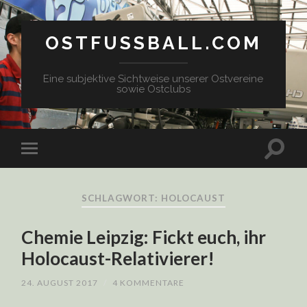
OSTFUSSBALL.COM
Eine subjektive Sichtweise unserer Ostvereine
sowie Ostclubs
SCHLAGWORT: HOLOCAUST
Chemie Leipzig: Fickt euch, ihr
Holocaust-Relativierer!
24. AUGUST 2017
/
4 KOMMENTARE