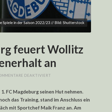
piele in der Saison 2022/23 // Bild: Shutterstock
g feuert Wollitz
senerhalt an
FÜR
OMMENTARE DEAKTIVIERT
1.
FC
MAGDEBURG
m 1. FC Magdeburg seinen Hut nehmen.
FEUERT
WOLLITZ
noch das Training, stand im Anschluss ein
UND
PEILT
äch mit Sportchef Maik Franz an. Am
KLASSENERHALT