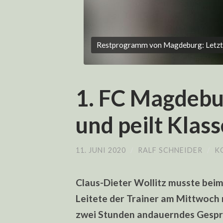
Restprogramm von Magdeburg: Letzte S
1. FC Magdebur
und peilt Klas
11. JUNI 2020
/
RALF SCHNEIDER
/
K
Claus-Dieter Wollitz musste bei
Leitete der Trainer am Mittwoch 
zwei Stunden andauerndes Gespr