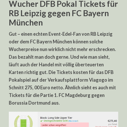
Wucher DFB Pokal Tickets für
RB Leipzig gegen FC Bayern
München
Gut – einen echten Event-Edel-Fan von RB Leipzig
oder dem FC Bayern München können solche
Wucherpreise nun wirklich nicht mehr erschrecken.
Das bezahlt man doch gerne. Und wie man sieht,
läuft auch der Handel mit völlig überteuerten
Karten richtig gut. Die Tickets kosten für das DFB
Pokalspiel auf der Verkaufsplattform Viagogo im
Schnitt 275, 00 Euro netto. Ähnlich sieht es auch mit
Tickets für die Partie 1. FC Magdeburg gegen
Borussia Dortmund aus.