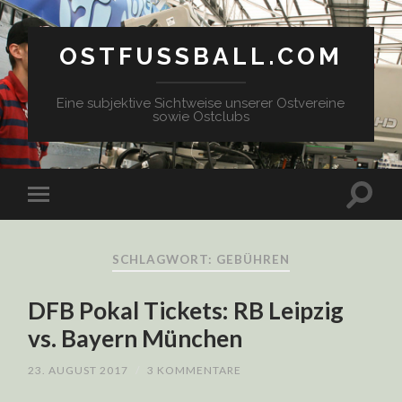
OSTFUSSBALL.COM
Eine subjektive Sichtweise unserer Ostvereine
sowie Ostclubs
SCHLAGWORT: GEBÜHREN
DFB Pokal Tickets: RB Leipzig
vs. Bayern München
23. AUGUST 2017
/
3 KOMMENTARE