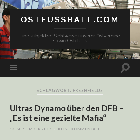
OSTFUSSBALL.COM
Eine subjektive Sichtweise unserer Ostvereine
sowie Ostclubs
SCHLAGWORT: FRESHFIELDS
Ultras Dynamo über den DFB –
„Es ist eine gezielte Mafia“
13. SEPTEMBER 2017
/
KEINE KOMMENTARE