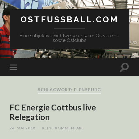
OSTFUSSBALL.COM
Eine subjektive Sichtweise unserer Ostvereine
sowie Ostclubs
SCHLAGWORT: FLENSBURG
FC Energie Cottbus live
Relegation
24. MAI 2018
/
KEINE KOMMENTARE