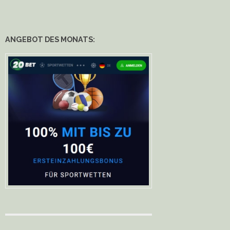
ANGEBOT DES MONATS: