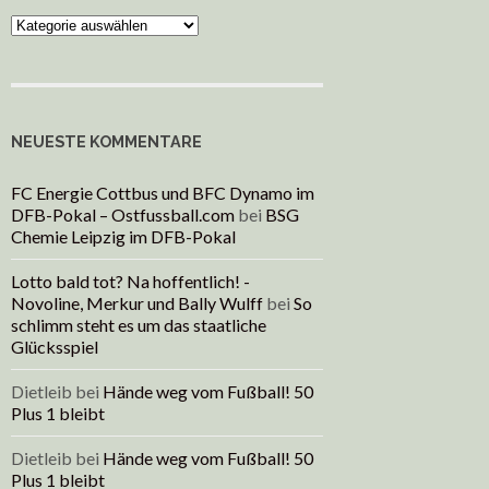
Kategorien
NEUESTE KOMMENTARE
FC Energie Cottbus und BFC Dynamo im
DFB-Pokal – Ostfussball.com
bei
BSG
Chemie Leipzig im DFB-Pokal
Lotto bald tot? Na hoffentlich! -
Novoline, Merkur und Bally Wulff
bei
So
schlimm steht es um das staatliche
Glücksspiel
Dietleib
bei
Hände weg vom Fußball! 50
Plus 1 bleibt
Dietleib
bei
Hände weg vom Fußball! 50
Plus 1 bleibt