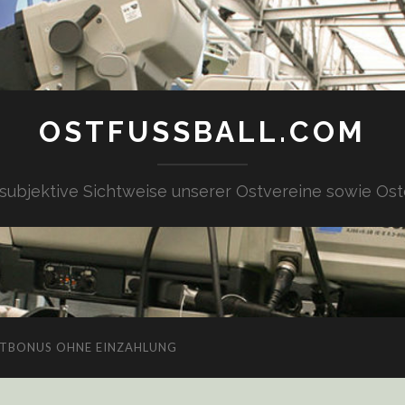
OSTFUSSBALL.COM
 subjektive Sichtweise unserer Ostvereine sowie Ost
TBONUS OHNE EINZAHLUNG