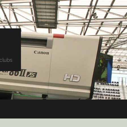
clubs