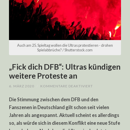
Auch am 25. Spieltag wollen die Ultras protestieren - drohen
Spielabbrüche? / Shutterstock.com
„Fick dich DFB“: Ultras kündigen
weitere Proteste an
FÜR
6. MÄRZ 2020
/
KOMMENTARE DEAKTIVIERT
„FICK
DICH
Die Stimmung zwischen dem DFB und den
DFB“:
ULTRAS
Fanszenen in Deutschland gilt schon seit vielen
KÜNDIGEN
WEITERE
Jahren als angespannt. Aktuell scheint es allerdings
PROTESTE
AN
so, als würde sich in diesem Konflikt eine neue Stufe