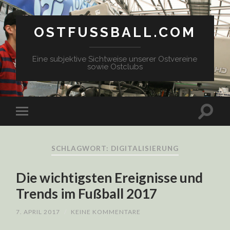
OSTFUSSBALL.COM
Eine subjektive Sichtweise unserer Ostvereine
sowie Ostclubs
SCHLAGWORT: DIGITALISIERUNG
Die wichtigsten Ereignisse und
Trends im Fußball 2017
7. APRIL 2017
/
KEINE KOMMENTARE