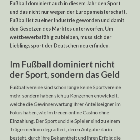
Fußball dominiert auch in diesem Jahr den Sport
und das nicht nur wegen der Europameisterschaft.
Fußball ist zu einer Industrie geworden und damit
den Gesetzen des Marktes unterworfen. Um
wettbewerbsfähig zu bleiben, muss sich der
Lieblingssport der Deutschen neu erfinden.
Im Fußball dominiert nicht
der Sport, sondern das Geld
Fußballvereine sind schon lange keine Sportvereine
mehr, sondern haben sich zu Konzernen entwickelt,
welche die Gewinnerwartung ihrer Anteilseigner im
Fokus haben, wie im treuen online Casino ohne
Einzahlung. Der Sport und die Spieler sind zu einem
Trägermedium degradiert, deren Aufgabe darin
besteht, durch ihre Bekanntheit und ihren Erfolg die