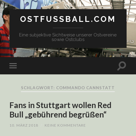
OSTFUSSBALL.COM
Eine subjektive Sichtweise unserer Ostvereine
sowie Ostclubs
SCHLAGWORT: COMMANDO CANNSTATT
Fans in Stuttgart wollen Red
Bull „gebührend begrüßen“
10. MÄRZ 2018
/
KEINE KOMMENTARE