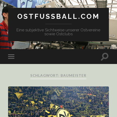
OSTFUSSBALL.COM
Eine subjektive Sichtweise unserer Ostvereine
sowie Ostclubs
SCHLAGWORT: BAUMEISTER