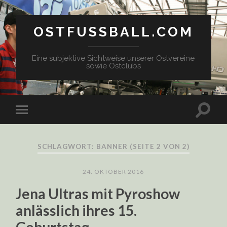
OSTFUSSBALL.COM
Eine subjektive Sichtweise unserer Ostvereine
sowie Ostclubs
SCHLAGWORT: BANNER
(SEITE 2 VON 2)
24. OKTOBER 2016
Jena Ultras mit Pyroshow
anlässlich ihres 15.