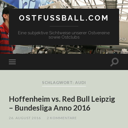
OSTFUSSBALL.COM
Eine subjektive Sichtweise unserer Ostvereine
sowie Ostclubs
SCHLAGWORT: AUDI
Hoffenheim vs. Red Bull Leipzig
– Bundesliga Anno 2016
26. AUGUST 2016
/
2 KOMMENTARE