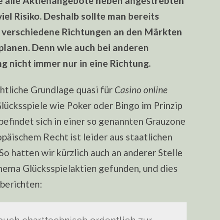
e alle Aktienangebote neben angestrebten
el Risiko. Deshalb sollte man bereits
n verschiedene Richtungen an den Märkten
nplanen. Denn wie auch bei anderen
 nicht immer nur in eine Richtung.
chtliche Grundlage quasi für
Casino online
lücksspiele wie Poker oder Bingo im Prinzip
befindet sich in einer so genannten Grauzone
päischem Recht ist leider aus staatlichen
o hatten wir kürzlich auch an anderer Stelle
hema Glücksspielaktien gefunden, und dies
berichten: