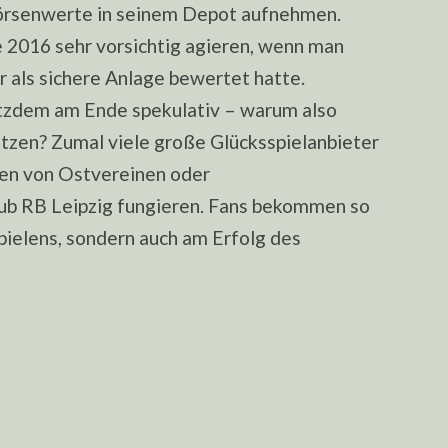
 Börsenwerte in seinem Depot aufnehmen.
 2016 sehr vorsichtig agieren, wenn man
r als sichere Anlage bewertet hatte.
tzdem am Ende spekulativ – warum also
etzen? Zumal viele große Glücksspielanbieter
oren von Ostvereinen oder
ub RB Leipzig fungieren. Fans bekommen so
pielens, sondern auch am Erfolg des