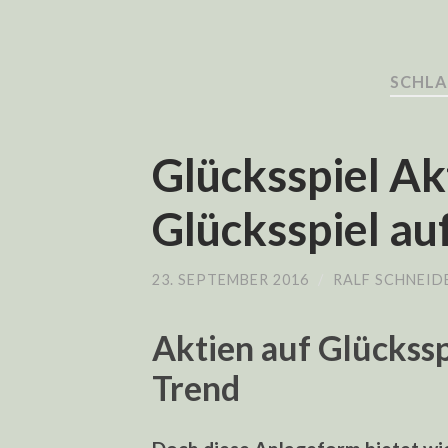
SCHLA
Glücksspiel Ak
Glücksspiel au
23. SEPTEMBER 2016
/
RALF SCHNEID
Aktien auf Glückssp
Trend