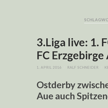
SCHLAGWOR
3.Liga live: 1.
FC Erzgebirge
1. APRIL 2016
/
RALF SCHNEIDER
/
K
Ostderby zwisch
Aue auch Spitzend