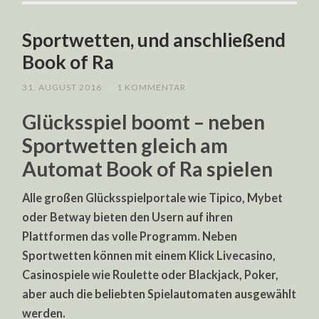
Sportwetten, und anschließend
Book of Ra
31. AUGUST 2016
/
1 KOMMENTAR
Glücksspiel boomt – neben
Sportwetten gleich am
Automat Book of Ra spielen
Alle großen Glücksspielportale wie Tipico, Mybet
oder Betway bieten den Usern auf ihren
Plattformen das volle Programm. Neben
Sportwetten können mit einem Klick Livecasino,
Casinospiele wie Roulette oder Blackjack, Poker,
aber auch die beliebten Spielautomaten ausgewählt
werden.