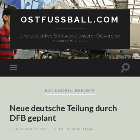
OSTFUSSBALL.COM
Eine subjektive Sichtweise unserer Ostvereine
sowie Ostclubs
KATEGORIE: REFORM
Neue deutsche Teilung durch
DFB geplant
1. DEZEMBER 2017
/
KEINE KOMMENTARE