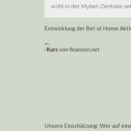
wohl in der Mybet-Zentrale sel
Entwicklung der Bet at Home Akti
-Kurs
von finanzen.net
Unsere Einschätzung: Wer auf eine 