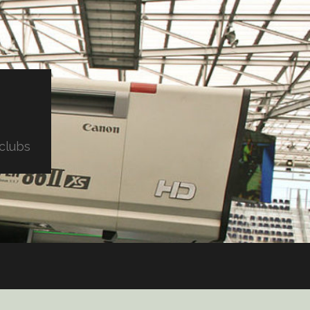
clubs