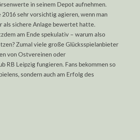
 Börsenwerte in seinem Depot aufnehmen.
 2016 sehr vorsichtig agieren, wenn man
r als sichere Anlage bewertet hatte.
tzdem am Ende spekulativ – warum also
etzen? Zumal viele große Glücksspielanbieter
oren von Ostvereinen oder
ub RB Leipzig fungieren. Fans bekommen so
pielens, sondern auch am Erfolg des