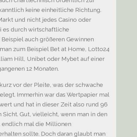
 auch charttechnisch ordentlich zur
anntlich keine einheitliche Richtung.
Markt und nicht jedes Casino oder
ei es durch wirtschaftliche
 Beispiel auch größeren Gewinnen
et man zum Beispiel Bet at Home, Lotto24
lliam Hill, Unibet oder Mybet auf einer
rgangenen 12 Monaten.
 kurz vor der Pleite, was der schwache
belegt. Immerhin war das Wertpapier mal
ert und hat in dieser Zeit also rund 96
 Sicht. Gut, vielleicht, wenn man in den
 endlich mal die Millionen
rhalten sollte. Doch daran glaubt man