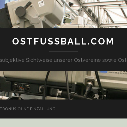
OSTFUSSBALL.COM
 subjektive Sichtweise unserer Ostvereine sowie Ost
TBONUS OHNE EINZAHLUNG