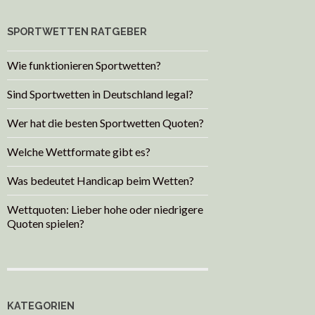
SPORTWETTEN RATGEBER
Wie funktionieren Sportwetten?
Sind Sportwetten in Deutschland legal?
Wer hat die besten Sportwetten Quoten?
Welche Wettformate gibt es?
Was bedeutet Handicap beim Wetten?
Wettquoten: Lieber hohe oder niedrigere
Quoten spielen?
KATEGORIEN