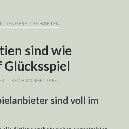
AKTIENGESELLSCHAFTEN
tien sind wie
f Glücksspiel
ER
/
KEINE KOMMENTARE
ielanbieter sind voll im