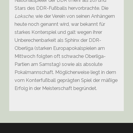
Nationalspieler der DDR (mehr als 20) und
Stars des DDR-Fußballs hervorbrachte. Die
Loksche
, wie der Verein von seinen Anhängern
heute noch genannt wird, war bekannt für
starkes Konterspiel und galt wegen ihrer
Unberechenbarkeit als Sphinx der DDR-
Oberliga (starken Europapokalspielen am
Mittwoch folgten oft schwache Oberliga-
Partien am Samstag) sowie als absolute
Pokalmannschaft. Möglicherweise liegt in dem
vom Konterfußball geprägten Spiel der mäßige
Erfolg in der Meisterschaft begründet.